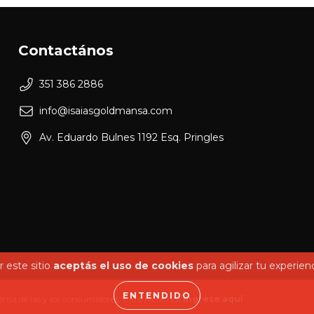
Contactános
351 386 2886
info@isaiasgoldmansa.com
Av. Eduardo Bulnes 1192 Esq. Pringles
 este sitio
aceptás el uso de cookies
para agilizar tu experien
ENTENDIDO
ensa de las y los consumidores. Para reclamos
ingrese aquí