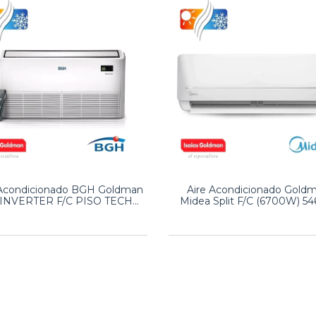
 Acondicionado BGH Goldman
Aire Acondicionado Gold
t INVERTER F/C PISO TECHO
Midea Split F/C (6700W) 54
6TN 380-415V
220V