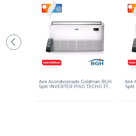
o Goldman
Aire Acondicionado Goldman BGH
Aire
 Frio/Calor
Split INVERTER PISO TECHO 3TN
Spli
0V
F/C 220V