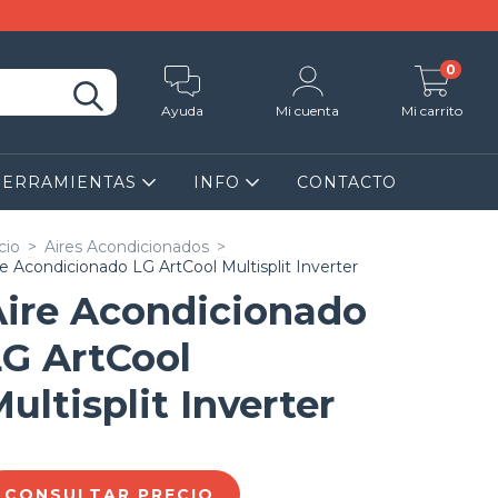
0
Ayuda
Mi cuenta
Mi carrito
HERRAMIENTAS
INFO
CONTACTO
cio
>
Aires Acondicionados
>
re Acondicionado LG ArtCool Multisplit Inverter
Aire Acondicionado
LG ArtCool
ultisplit Inverter