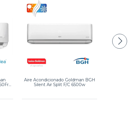
man
Aire Acondicionado Goldman BGH
Aire Aco
60Fr
Silent Air Split F/C 6500w
MIDEA S