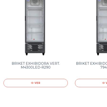
BRIKET EXHIBIDORA VERT.
BRIKET EXHIBID
M4300LED-R290
794
VER