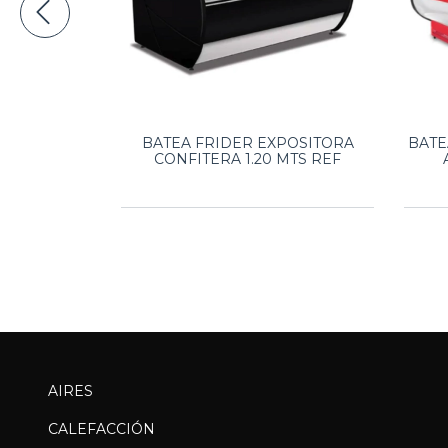
POSITORA
BATEA FRIDER EXPOSITORA
BATE
MTS REF
CONFITERA 1.20 MTS REF
AIRES
CALEFACCIÓN