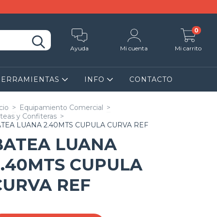
0
Ayuda
Mi cuenta
Mi carrito
HERRAMIENTAS
INFO
CONTACTO
cio
>
Equipamiento Comercial
>
teas y Confiteras
>
TEA LUANA 2.40MTS CUPULA CURVA REF
BATEA LUANA
2.40MTS CUPULA
CURVA REF