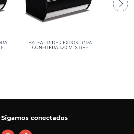
ORA
BATEA FRIDER EXPOSITORA
BATEA LUAN
EF
CONFITERA 1.20 MTS REF
AC CU
Sigamos conectados