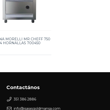
NA MORELLI MR CHEFF 750
4 HORNALLAS 700450
Contactános
351 386 2886
info@isaiasgoldmansa.com