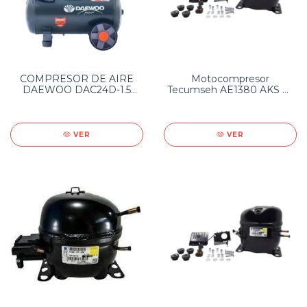
COMPRESOR DE AIRE
Motocompresor
DAEWOO DAC24D-1.5
Tecumseh AE1380 AKS R-
HP-24 LTS
12 (r401a) 1/4 Hp
VER
VER