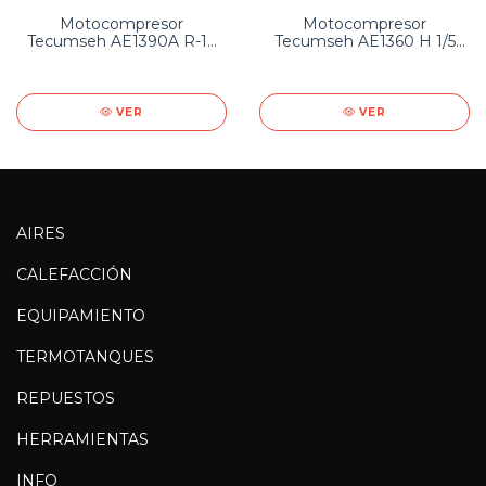
Motocompresor
Motocompresor
Tecumseh AE1390A R-12
Tecumseh AE1360 H 1/5
(r401a)
Hp R12 - (r401a)
VER
VER
AIRES
CALEFACCIÓN
EQUIPAMIENTO
TERMOTANQUES
REPUESTOS
HERRAMIENTAS
INFO